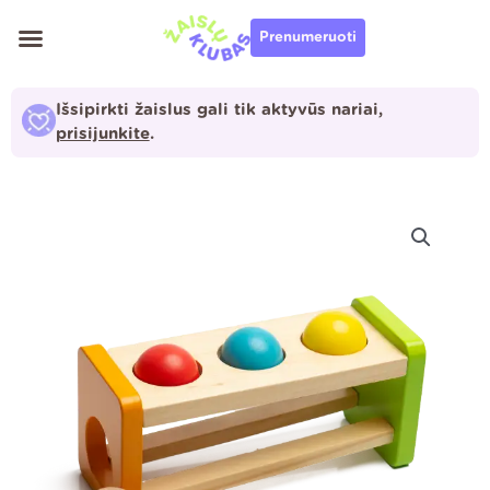
Pereiti
Prenumeruoti
prie
turinio
Išsipirkti žaislus gali tik aktyvūs nariai,
prisijunkite
.