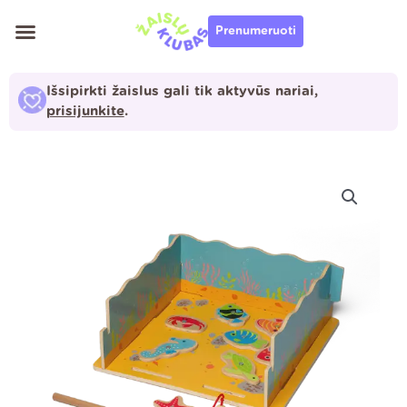
Pereiti
Prenumeruoti
prie
turinio
Išsipirkti žaislus gali tik aktyvūs nariai,
prisijunkite
.