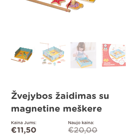
Žvejybos žaidimas su
magnetine meškere
Kaina Jums:
Naujo kaina:
€
11,50
€
20,00