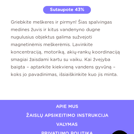
Sutaupote 43%
Griebkite meškeres ir pirmyn! Šias spalvingas
medines žuvis ir kitus vandenyno dugne
nugulusius objektus galima sužvejoti
magnetinėmis meškerėmis. Lavinkite
koncentraciją, motoriką, akių-rankų koordinaciją
smagiai žaisdami kartu su vaiku. Kai žvejyba
baigta – aptarkite kiekvieną vandens gyvūną –
koks jo pavadinimas, išsiaiškinkite kuo jis minta.
APIE MUS
ŽAISLŲ APSIKEITIMO INSTRUKCIJA
VALYMAS
PRIVATUMO POLITIKA