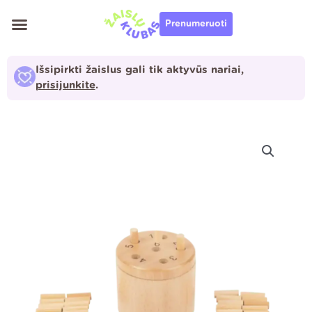
Pereiti
Prenumeruoti
prie
turinio
Išsipirkti žaislus gali tik aktyvūs nariai,
prisijunkite
.