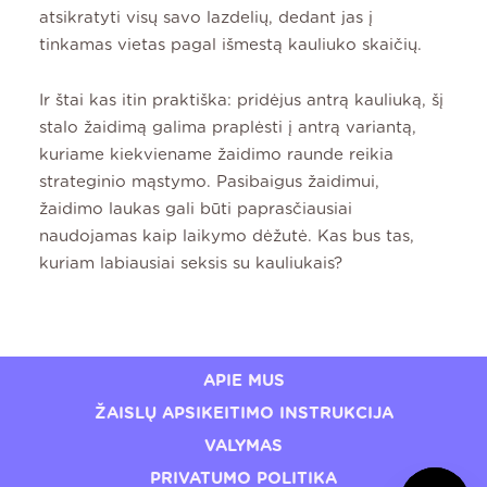
atsikratyti visų savo lazdelių, dedant jas į
tinkamas vietas pagal išmestą kauliuko skaičių.
Ir štai kas itin praktiška: pridėjus antrą kauliuką, šį
stalo žaidimą galima praplėsti į antrą variantą,
kuriame kiekviename žaidimo raunde reikia
strateginio mąstymo. Pasibaigus žaidimui,
žaidimo laukas gali būti paprasčiausiai
naudojamas kaip laikymo dėžutė. Kas bus tas,
kuriam labiausiai seksis su kauliukais?
APIE MUS
ŽAISLŲ APSIKEITIMO INSTRUKCIJA
VALYMAS
PRIVATUMO POLITIKA