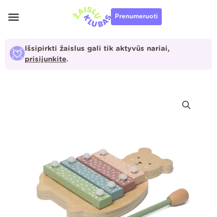
Pereiti
Prenumeruoti
prie
turinio
Išsipirkti žaislus gali tik aktyvūs nariai,
prisijunkite
.