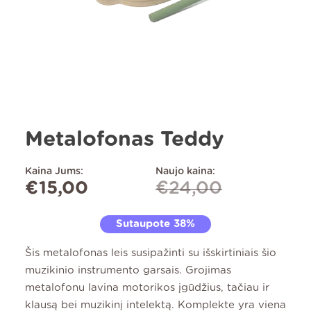
Metalofonas Teddy
Kaina Jums:
Naujo kaina:
€
15,00
€
24,00
Sutaupote 38%
Šis metalofonas leis susipažinti su išskirtiniais šio
muzikinio instrumento garsais. Grojimas
metalofonu lavina motorikos įgūdžius, tačiau ir
klausą bei muzikinį intelektą. Komplekte yra viena