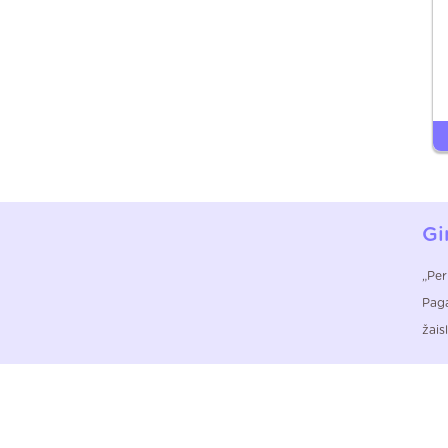
Gi
„Per
Paga
žais