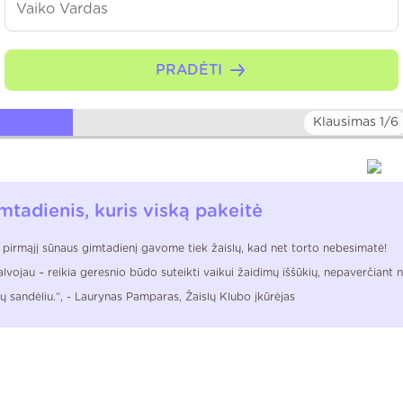
PRADĖTI
Klausimas 1/6
mtadienis, kuris viską pakeitė
 pirmąjį sūnaus gimtadienį gavome tiek žaislų, kad net torto nebesimatė!
lvojau – reikia geresnio būdo suteikti vaikui žaidimų iššūkių, nepaverčiant
lų sandėliu.“, - Laurynas Pamparas, Žaislų Klubo įkūrėjas