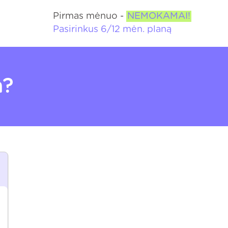
Pirmas mėnuo -
NEMOKAMAI!
Pasirinkus 6/12 mėn. planą
a?