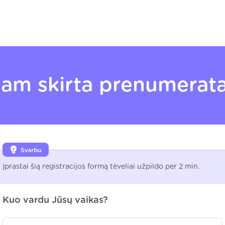
am skirta prenumerat
Įprastai šią registracijos formą tėveliai užpildo per 2 min.
Kuo vardu Jūsų vaikas?