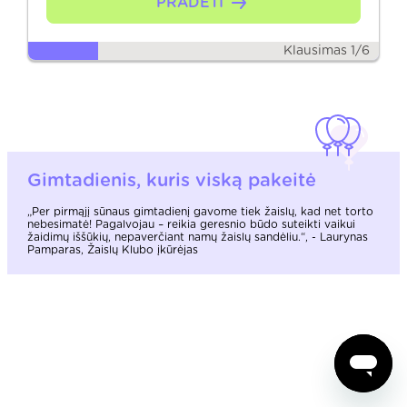
PRADĖTI
Klausimas 1/6
Gimtadienis, kuris viską pakeitė
„Per pirmąjį sūnaus gimtadienį gavome tiek žaislų, kad net torto
nebesimatė! Pagalvojau – reikia geresnio būdo suteikti vaikui
žaidimų iššūkių, nepaverčiant namų žaislų sandėliu.“, - Laurynas
Pamparas, Žaislų Klubo įkūrėjas